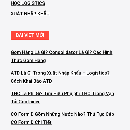
HỌC LOGISTICS
XUẤT NHẬP KHẨU
BÀI VIẾT MỚI
Gom Hàng Là Gì? Consolidator Là Gì? Các Hình
Thức Gom Hàng
ATD Là Gì Trong Xuất Nhập Khẩu – Logistics?
Cách Khai Báo ATD
THC Là Phí Gì? Tìm Hiểu Phụ phí THC Trong Vận
Tải Container
CO Form D Gồm Những Nước Nào? Thủ Tục Cấp
CO Form D Chi Tiết