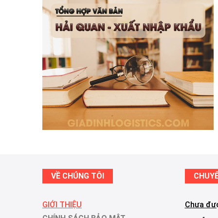
VỀ CHÚNG TÔI
CHUY
GIỚI THIỆU
Chưa đượ