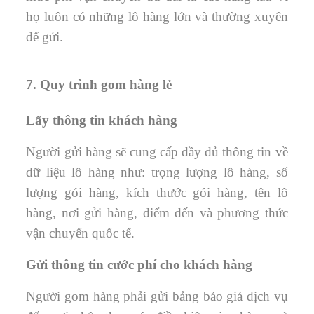
họ luôn có những lô hàng lớn và thường xuyên
để gửi.
7. Quy trình gom hàng lẻ
Lấy thông tin khách hàng
Người gửi hàng sẽ cung cấp đầy đủ thông tin về
dữ liệu lô hàng như: trọng lượng lô hàng, số
lượng gói hàng, kích thước gói hàng, tên lô
hàng, nơi gửi hàng, điểm đến và phương thức
vận chuyển quốc tế.
Gửi thông tin cước phí cho khách hàng
Người gom hàng phải gửi bảng báo giá dịch vụ