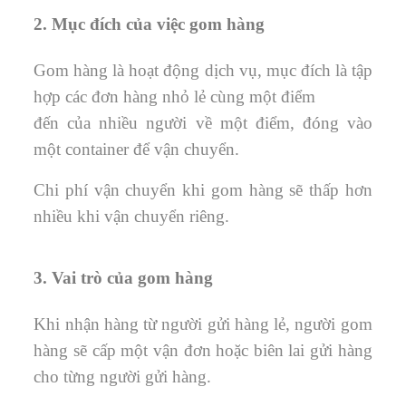
2. Mục đích của việc gom hàng
Gom hàng là hoạt động dịch vụ, mục đích là tập
hợp các đơn hàng nhỏ lẻ cùng một điểm
đến của nhiều người về một điểm, đóng vào
một container để vận chuyển.
Chi phí vận chuyển khi gom hàng sẽ thấp hơn
nhiều khi vận chuyển riêng.
3. Vai trò của gom hàng
Khi nhận hàng từ người gửi hàng lẻ, người gom
hàng sẽ cấp một vận đơn hoặc biên lai gửi hàng
cho từng người gửi hàng.