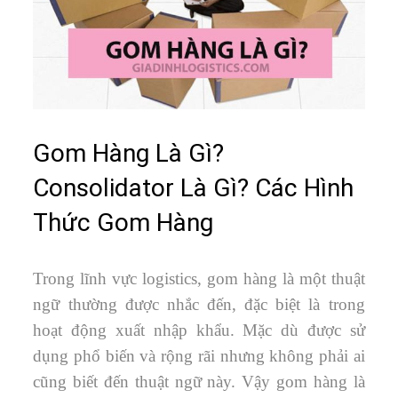
Gom Hàng Là Gì?
Consolidator Là Gì? Các Hình
Thức Gom Hàng
Trong lĩnh vực logistics, gom hàng là một thuật
ngữ thường được nhắc đến, đặc biệt là trong
hoạt động xuất nhập khẩu. Mặc dù được sử
dụng phổ biến và rộng rãi nhưng không phải ai
cũng biết đến thuật ngữ này. Vậy gom hàng là