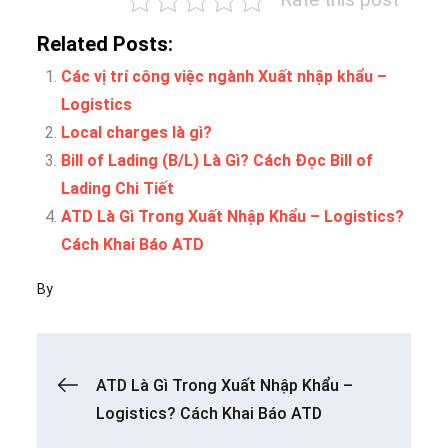
Related Posts:
Các vị trí công việc ngành Xuất nhập khẩu –
Logistics
Local charges là gì?
Bill of Lading (B/L) Là Gì? Cách Đọc Bill of
Lading Chi Tiết
ATD Là Gì Trong Xuất Nhập Khẩu – Logistics?
Cách Khai Báo ATD
By
Điều
ATD Là Gì Trong Xuất Nhập Khẩu –
Logistics? Cách Khai Báo ATD
hướng