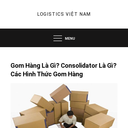
Skip
to
LOGISTICS VIỆT NAM
content
MENU
Gom Hàng Là Gì? Consolidator Là Gì?
Các Hình Thức Gom Hàng