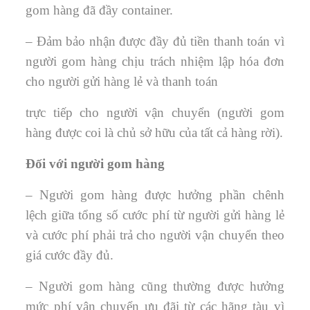
gom hàng đã đầy container.
– Đảm bảo nhận được đầy đủ tiền thanh toán vì
người gom hàng chịu trách nhiệm lập hóa đơn
cho người gửi hàng lẻ và thanh toán
trực tiếp cho người vận chuyển (người gom
hàng được coi là chủ sở hữu của tất cả hàng rời).
Đối với người gom hàng
– Người gom hàng được hưởng phần chênh
lệch giữa tổng số cước phí từ người gửi hàng lẻ
và cước phí phải trả cho người vận chuyển theo
giá cước đầy đủ.
– Người gom hàng cũng thường được hưởng
mức phí vận chuyển ưu đãi từ các hãng tàu vì