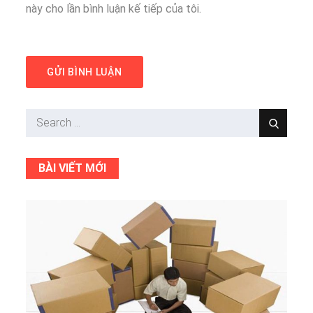
này cho lần bình luận kế tiếp của tôi.
Search
Search
for:
BÀI VIẾT MỚI