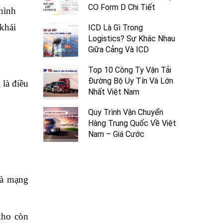
CO Form D Chi Tiết
hình
khái
ICD Là Gì Trong
Logistics? Sự Khác Nhau
Giữa Cảng Và ICD
Top 10 Công Ty Vận Tải
Đường Bộ Uy Tín Và Lớn
n
là điều
Nhất Việt Nam
Quy Trình Vận Chuyển
Hàng Trung Quốc Về Việt
Nam – Giá Cước
là mạng
kho còn