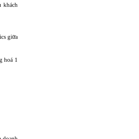
ụ khách
ics giữa
g hoá 1
h doanh