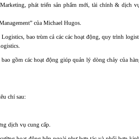
rketing, phát triển sản phẩm mới, tài chính & dịch v
in Management” của Michael Hugos.
ogistics, bao trùm cả các các hoạt động, quy trình logist
ogistics.
học tin học văn phòng ở đâu tốt nhất
 bao gồm các hoạt động giúp quản lý dòng chảy của hàn
êu chí sau:
ượng dịch vụ cung cấp.
g cường hoạt động bên ngoài như hợp tác và phối hợp kin