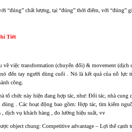
 “đúng” chất lượng, tại “đúng” thời điểm, với “đúng” gi
i Tiết
au về việc transformation (chuyển đổi) & movement (dịch
ó đến tay người dùng cuối . Nó là kết quả của nỗ lực từ
thành công.
khóa học xuất nhập khẩu tphcm
mà tổ chức này hiện đang hợp tác, như: Đối tác, nhà cung 
iêu dùng . Các hoạt động bao gồm: Hợp tác, tìm kiếm ngu
s , dịch vụ khách hàng , đo lường hiệu suất, vv
ược object chung: Competitive advantage – Lợi thế cạnh t