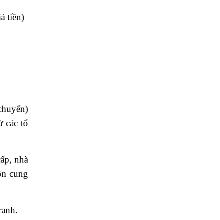
á tiền)
 chuyển)
 các tổ
cấp, nhà
ồn cung
ranh.