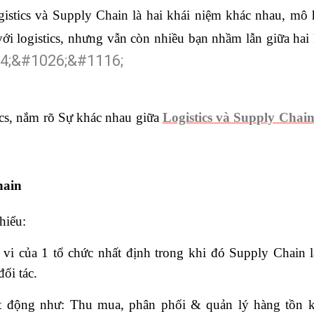
gistics và Supply Chain là hai khái niệm khác nhau, mô 
i logistics, nhưng vẫn còn nhiều bạn nhầm lẫn giữa hai 
ics, nắm rõ Sự khác nhau giữa
Logistics và Supply Chai
hain
 hiểu:
học chứng chỉ kế toán trưởng
 vi của 1 tổ chức nhất định trong khi đó Supply Chain 
đối tác.
oạt động như: Thu mua, phân phối & quản lý hàng tồn 