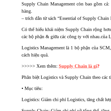
Supply Chain Management còn bao gồm cả: Ma
hàng.
– trích dẫn từ sách “Essential of Supply Cha
Có thể hiểu khái niệm Supply Chain rộng hơn L
các bộ phận & giữa các công ty với nhau.của L
Logistics Management là 1 bộ phận của SCM,
cách hiệu quả.
>>>>> Xem thêm:
Supply Chain là gì
?
Phân biệt Logistics và Supply Chain theo các ti
• Mục tiêu:
Logistics: Giảm chi phí Logistics, tăng chất l
Supply Chain: Giảm chi phí về tổng thể, tăn